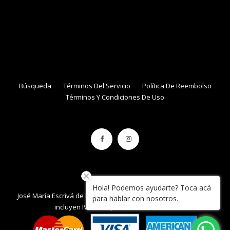
NAME
EMAIL
Búsqueda
Términos Del Servicio
Política De Reembolso
Términos Y Condiciones De Uso
Hola! Podemos ayudarte? Toca acá
José María Escrivá de Balaguer 861, local 34 , Con Con. / Precios
para hablar con nosotros.
incluyen IVA / Tarquinia.cl / 2020 / Chile.