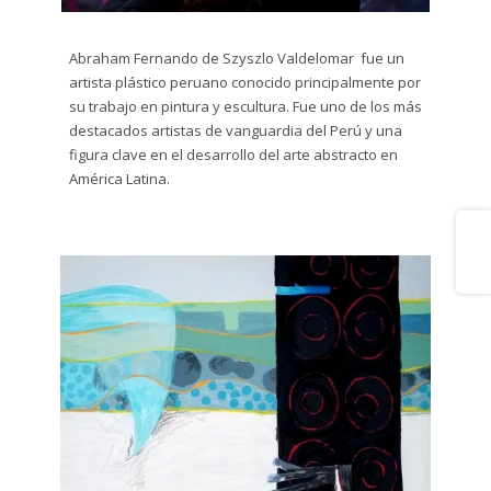
Dibujo
plumón
Abraham Fernando de Szyszlo Valdelomar ​ fue un
y tinta
artista plástico peruano conocido principalmente por
su trabajo en pintura y escultura. Fue uno de los más
Escultura
destacados artistas de vanguardia del Perú y una
figura clave en el desarrollo del arte abstracto en
Grabado
América Latina.
Gráfito
Share
Impresión
Digital
Litografía
Serigrafía
Técnica
Mixta