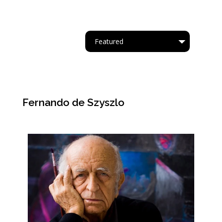
Featured
Tipo
Fernando de Szyszlo
Acrílico.
Oleo
Acuarela
Cartapesta
Collage
Acrílico