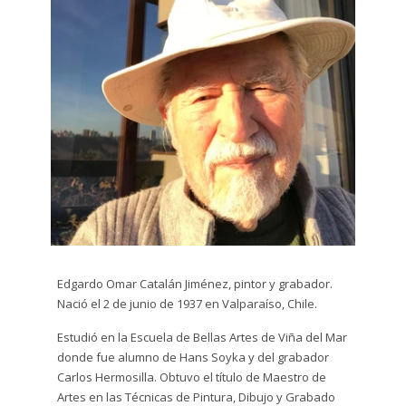
Dibujo
plumón
y tinta
Escultura
Grabado
Gráfito
Impresión
Digital
Edgardo Omar Catalán Jiménez, pintor y grabador.
Litografía
Nació el 2 de junio de 1937 en Valparaíso, Chile.
Serigrafía
Estudió en la Escuela de Bellas Artes de Viña del Mar
donde fue alumno de Hans Soyka y del grabador
Técnica
Carlos Hermosilla. Obtuvo el título de Maestro de
Mixta
Artes en las Técnicas de Pintura, Dibujo y Grabado