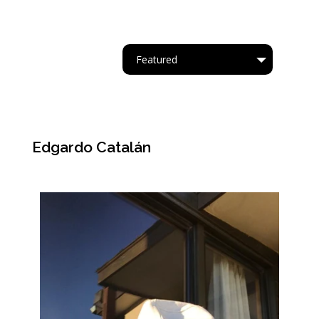
Featured
Tipo
Edgardo Catalán
Acrílico.
Oleo
Acuarela
Cartapesta
Collage
Acrílico