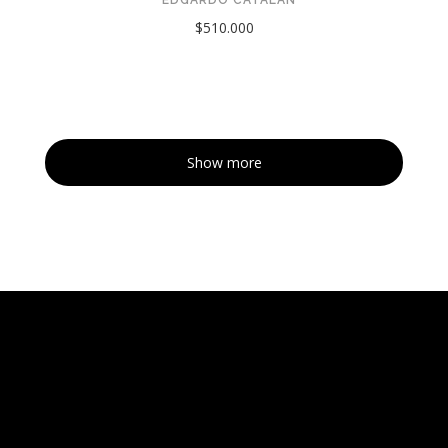
$510.000
Show more
Tarquinia Assistant
● Online