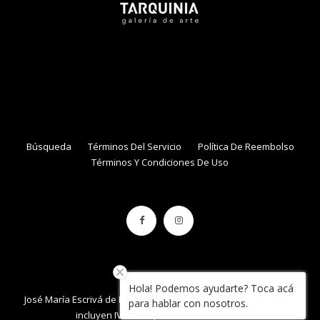
NAME
EMAIL
Búsqueda
Términos Del Servicio
Política De Reembolso
Términos Y Condiciones De Uso
Hola! Podemos ayudarte? Toca acá
José María Escrivá de Balaguer 861, local 34 , Con Con. / Precios
para hablar con nosotros.
incluyen IVA / Tarquinia.cl / 2020 / Chile.