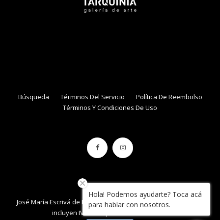
NAME
EMAIL
Búsqueda
Términos Del Servicio
Política De Reembolso
Términos Y Condiciones De Uso
Hola! Podemos ayudarte? Toca acá
José María Escrivá de Balaguer 861, local 34 , Con Con. / Precios
para hablar con nosotros.
incluyen IVA / Tarquinia.cl / 2020 / Chile.