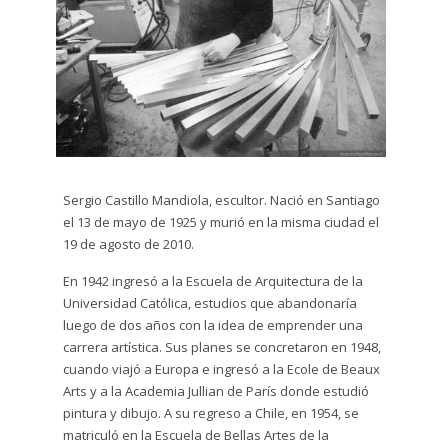
Dibujo
plumón
y tinta
Escultura
Grabado
Sergio Castillo Mandiola, escultor. Nació en Santiago
Gráfito
el 13 de mayo de 1925 y murió en la misma ciudad el
19 de agosto de 2010.
Impresión
Digital
En 1942 ingresó a la Escuela de Arquitectura de la
Universidad Católica, estudios que abandonaría
Litografía
luego de dos años con la idea de emprender una
carrera artística. Sus planes se concretaron en 1948,
Serigrafía
cuando viajó a Europa e ingresó a la Ecole de Beaux
Arts y a la Academia Jullian de París donde estudió
pintura y dibujo. A su regreso a Chile, en 1954, se
Técnica
matriculó en la Escuela de Bellas Artes de la
Mixta