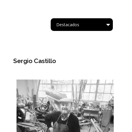
Destacados
Tipo
Sergio Castillo
Acrílico.
Oleo
Acuarela
Cartapesta
Collage
Acrílico