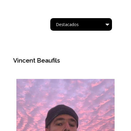
Destacados
Tipo
Vincent Beaufils
Acrílico.
Oleo
Acuarela
Cartapesta
Collage
Acrílico