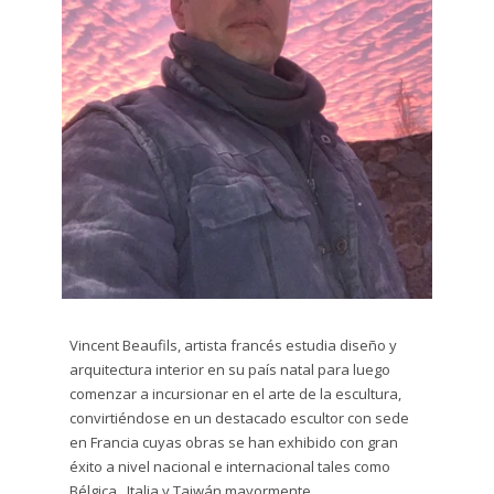
Dibujo
plumón
y tinta
Escultura
Grabado
Gráfito
Impresión
Digital
Vincent Beaufils, artista francés estudia diseño y
Litografía
arquitectura interior en su país natal para luego
comenzar a incursionar en el arte de la escultura,
Serigrafía
convirtiéndose en un
destacado escultor con sede
en Francia cuyas obras se han exhibido con gran
Técnica
éxito a nivel nacional e internacional tales como
Mixta
Bélgica , Italia y Taiwán mayormente.