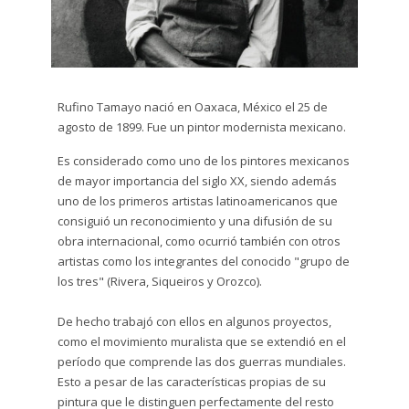
Dibujo
plumón
y tinta
Escultura
Rufino Tamayo nació en Oaxaca, México el 25 de
agosto de 1899. Fue un pintor modernista mexicano.
Grabado
Es considerado como uno de los pintores mexicanos
de mayor importancia del siglo XX, siendo además
Gráfito
uno de los primeros artistas latinoamericanos que
consiguió un reconocimiento y una difusión de su
Impresión
obra internacional, como ocurrió también con otros
Digital
artistas como los integrantes del conocido "grupo de
los tres" (Rivera, Siqueiros y Orozco).
Litografía
De hecho trabajó con ellos en algunos proyectos,
Serigrafía
como el movimiento muralista que se extendió en el
período que comprende las dos guerras mundiales.
Técnica
Esto a pesar de las características propias de su
Mixta
pintura que le distinguen perfectamente del resto