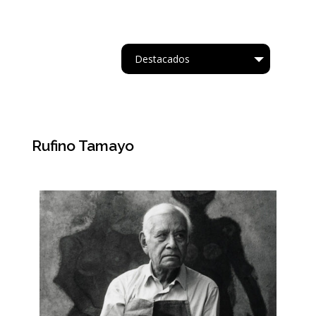
Destacados
Tipo
Rufino Tamayo
Acrílico.
Oleo
Acuarela
Cartapesta
Collage
Acrílico