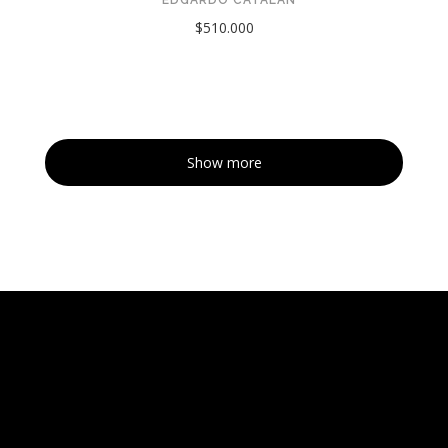
$510.000
Show more
Tarquinia Assistant
● Online