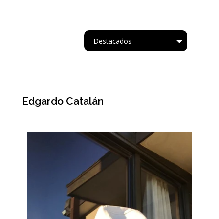
Destacados
Tipo
Edgardo Catalán
Acrílico.
Oleo
Acuarela
Cartapesta
Collage
Acrílico