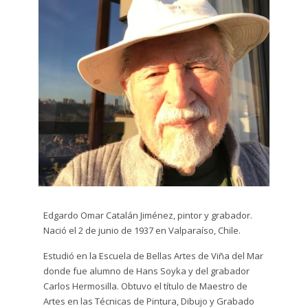
Dibujo
plumón
y tinta
Escultura
Grabado
Gráfito
Impresión
Digital
Edgardo Omar Catalán Jiménez, pintor y grabador.
Litografía
Nació el 2 de junio de 1937 en Valparaíso, Chile.
Serigrafía
Estudió en la Escuela de Bellas Artes de Viña del Mar
donde fue alumno de Hans Soyka y del grabador
Técnica
Carlos Hermosilla. Obtuvo el título de Maestro de
Mixta
Artes en las Técnicas de Pintura, Dibujo y Grabado