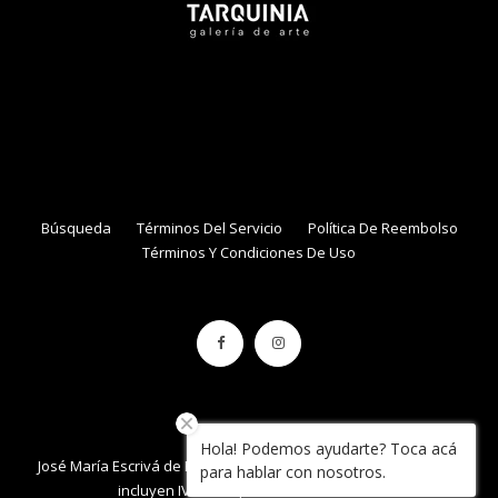
NAME
EMAIL
Búsqueda
Términos Del Servicio
Política De Reembolso
Términos Y Condiciones De Uso
Hola! Podemos ayudarte? Toca acá
José María Escrivá de Balaguer 861, local 34 , Con Con. / Precios
para hablar con nosotros.
incluyen IVA / Tarquinia.cl / 2020 / Chile.