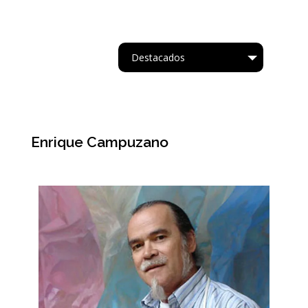
Destacados
Tipo
Enrique Campuzano
Acrílico.
Oleo
Acuarela
Cartapesta
Collage
Acrílico