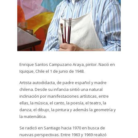
Dibujo
plumón
y tinta
Escultura
Grabado
Gráfito
Enrique Santos Campuzano Araya, pintor. Nació en
Iquique, Chile el 1 de junio de 1948.
Impresión
Artista autodidacta, de padre español y madre
Digital
chilena. Desde su infancia sintió una natural
inclinación por manifestaciones artísticas, entre
Litografía
ellas, la música, el canto, la poesía, el teatro, la
danza, el dibujo, la pintura y además la geometría y
Serigrafía
la matemática.
Se radicó en Santiago hacia 1970 en busca de
Técnica
nuevas perspectivas. Entre 1963 y 1969 realizó
Mixta