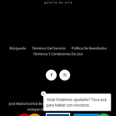
NAME
EMAIL
Búsqueda
Términos Del Servicio
Política De Reembolso
Términos Y Condiciones De Uso
Hola! Podemos ayudarte? Toca acá
José María Escrivá de Balaguer 861, local 34 , Con Con. / Precios
para hablar con nosotros.
incluyen IVA / Tarquinia.cl / 2020 / Chile.