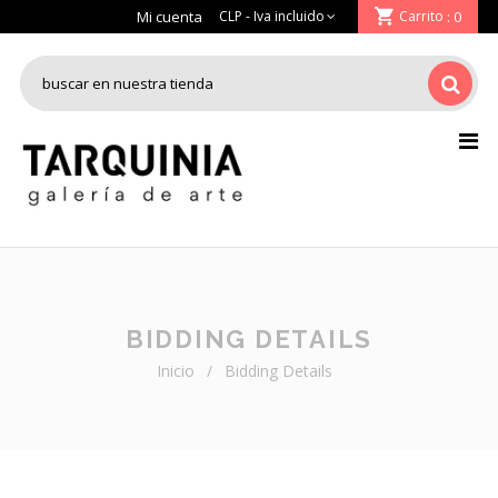
Mi cuenta
Carrito
: 0
BIDDING DETAILS
Inicio
/
Bidding Details