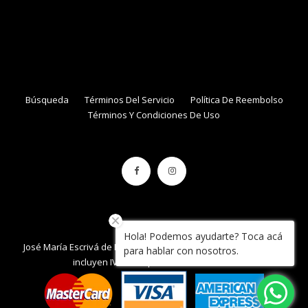
NAME
EMAIL
Búsqueda
Términos Del Servicio
Política De Reembolso
Términos Y Condiciones De Uso
Hola! Podemos ayudarte? Toca acá
José María Escrivá de Balaguer 861, local 34 , Con Con. / Precios
para hablar con nosotros.
incluyen IVA / Tarquinia.cl / 2020 / Chile.