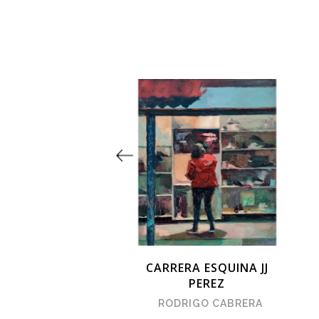
AESAGGIO
CARRERA ESQUINA JJ
PEREZ
NCISCO SMYTHE
RODRIGO CABRERA
$1.800.000