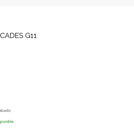
CADES G11
abado
sponible