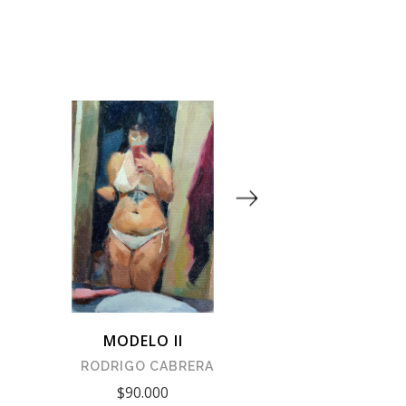
MODELO II
AV. CONDELL - 
RODRIGO CABRERA
RODRIGO CA
$90.000
$290.000