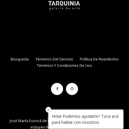
NAME
EMAIL
Búsqueda
Términos Del Servicio
Política De Reembolso
Términos Y Condiciones De Uso
Hola! Podemos ayudarte? Toca acá
José María Escrivá de Balaguer 861, local 34 , Con Con. / Precios
para hablar con nosotros.
incluyen IVA / Tarquinia.cl / 2020 / Chile.