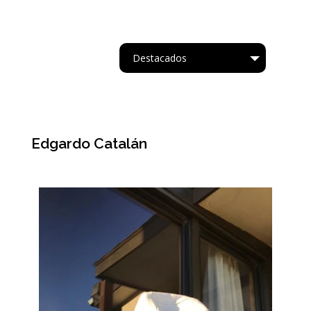
Destacados
Tipo
Edgardo Catalán
Acrílico.
Oleo
Acuarela
Cartapesta
Collage
Acrílico