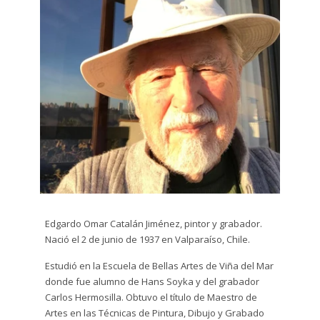
Dibujo
plumón
y tinta
Escultura
Grabado
Gráfito
Impresión
Digital
Edgardo Omar Catalán Jiménez, pintor y grabador.
Litografía
Nació el 2 de junio de 1937 en Valparaíso, Chile.
Serigrafía
Estudió en la Escuela de Bellas Artes de Viña del Mar
donde fue alumno de Hans Soyka y del grabador
Técnica
Carlos Hermosilla. Obtuvo el título de Maestro de
Mixta
Artes en las Técnicas de Pintura, Dibujo y Grabado