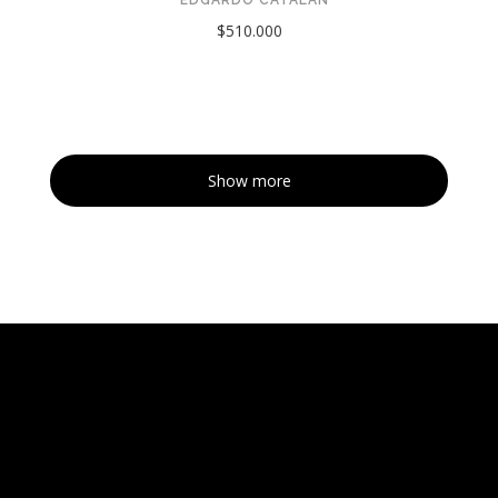
$510.000
Show more
Tarquinia Assistant
● Online