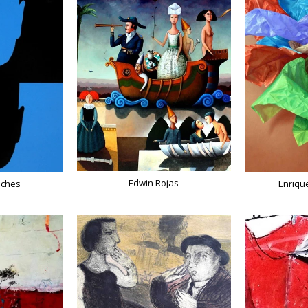
Edwin Rojas
lches
Enriq