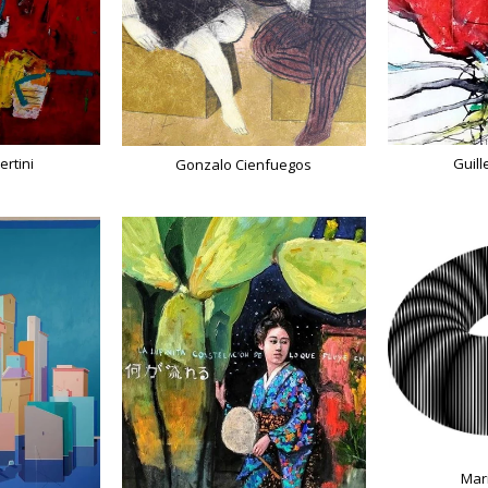
ertini
Guil
Gonzalo Cienfuegos
Mar