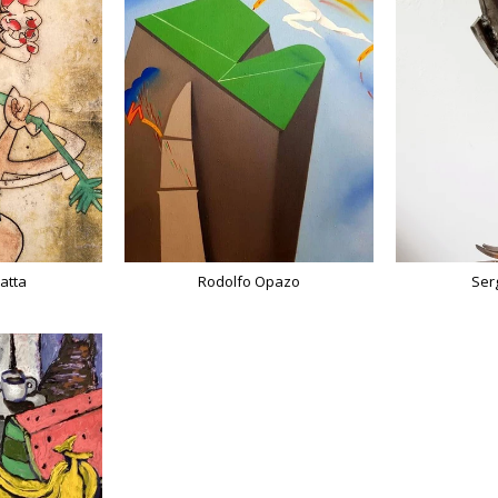
atta
Serg
Rodolfo Opazo