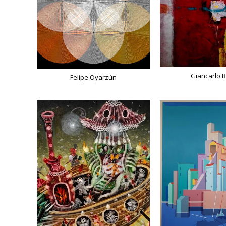
Giancarlo B
Felipe Oyarzún