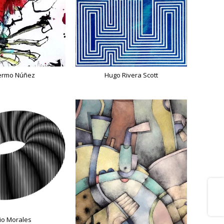
lermo Núñez
Hugo Rivera Scott
Share
io Morales