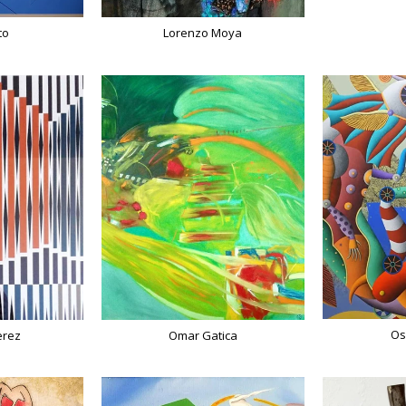
to
Lorenzo Moya
Os
erez
Omar Gatica